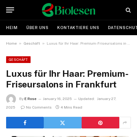
HEIM
ÜBER UNS
KONTAKTIERE UNS
DATENSCHUT
»
»
Home
Geschäft
Luxus für Ihr Haar: Premium-Friseursalons in Frankfurt
GESCHÄFT
Luxus für Ihr Haar: Premium-
Friseursalons in Frankfurt
By
E Rose
January 16, 2025
Updated:
January 27,
2025
No Comments
4 Mins Read