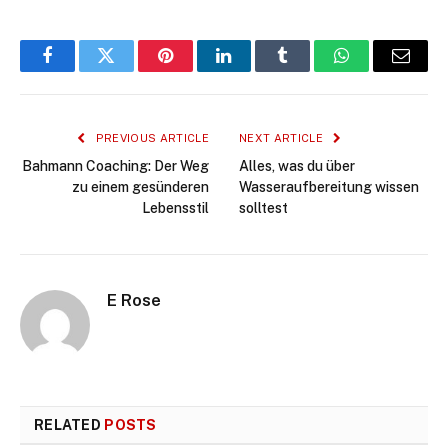
Facebook
Twitter
Pinterest
LinkedIn
Tumblr
WhatsApp
Email
PREVIOUS ARTICLE
NEXT ARTICLE
Bahmann Coaching: Der Weg
Alles, was du über
zu einem gesünderen
Wasseraufbereitung wissen
Lebensstil
solltest
E Rose
RELATED
POSTS