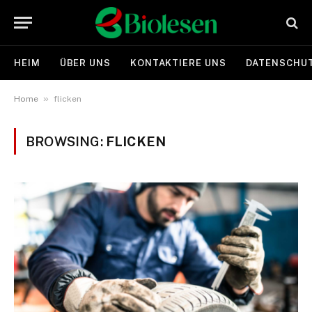
HEIM
ÜBER UNS
KONTAKTIERE UNS
DATENSCHUT
»
Home
flicken
BROWSING:
FLICKEN