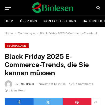
HEIM
ÜBER UNS
KONTAKTIERE UNS
DATENSCHUT
»
»
Home
Technologie
Black Friday 2025 E-Commerce-Trends, die Sie kennen müssen
TECHNOLOGIE
Black Friday 2025 E-
Commerce-Trends, die Sie
kennen müssen
By
Felix Braun
November 13, 2025
No Comments
4 Mins Read