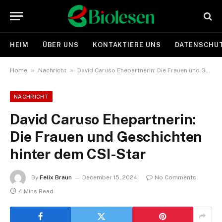
HEIM
ÜBER UNS
KONTAKTIERE UNS
DATENSCHUT
»
»
Home
Nachricht
David Caruso Ehepartnerin: Die Frauen und Geschichten hinter dem CSI-Star
NACHRICHT
David Caruso Ehepartnerin:
Die Frauen und Geschichten
hinter dem CSI-Star
By
Felix Braun
December 15, 2024
No Comments
4 Mins Read