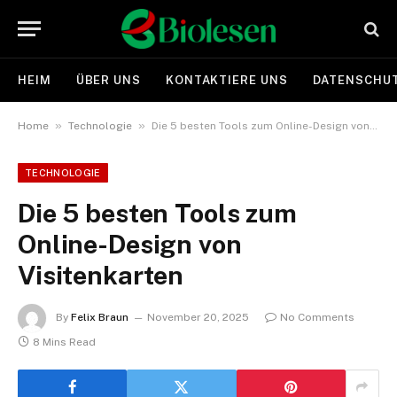
HEIM
ÜBER UNS
KONTAKTIERE UNS
DATENSCHUT
»
»
Home
Technologie
Die 5 besten Tools zum Online-Design von Visitenkarten
TECHNOLOGIE
Die 5 besten Tools zum
Online-Design von
Visitenkarten
By
Felix Braun
November 20, 2025
No Comments
8 Mins Read