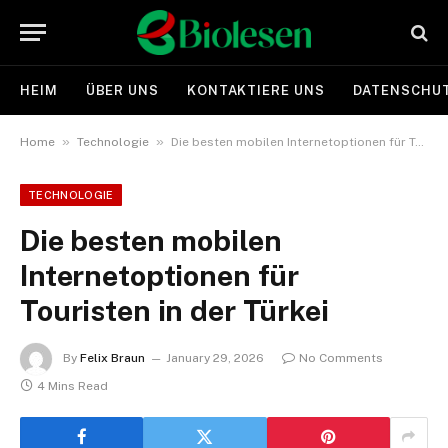
HEIM
ÜBER UNS
KONTAKTIERE UNS
DATENSCHUT
»
»
Home
Technologie
Die besten mobilen Internetoptionen für Touristen in der Türkei
TECHNOLOGIE
Die besten mobilen
Internetoptionen für
Touristen in der Türkei
By
Felix Braun
January 29, 2026
No Comments
4 Mins Read