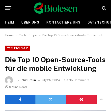
HEIM
ÜBER UNS
KONTAKTIERE UNS
DATENSCHUT
»
»
Home
Technologie
Die Top 10 Open-Source-Tools für die mobile Entwicklung
TECHNOLOGIE
Die Top 10 Open-Source-Tools
für die mobile Entwicklung
By
Felix Braun
July 25, 2024
No Comments
9 Mins Read