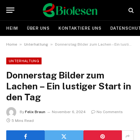
HEIM
ÜBER UNS
KONTAKTIERE UNS
DATENSCHUT
»
»
Home
Unterhaltung
Donnerstag Bilder zum Lachen – Ein lustiger Start in den Tag
UNTERHALTUNG
Donnerstag Bilder zum
Lachen – Ein lustiger Start in
den Tag
By
Felix Braun
November 6, 2024
No Comments
5 Mins Read