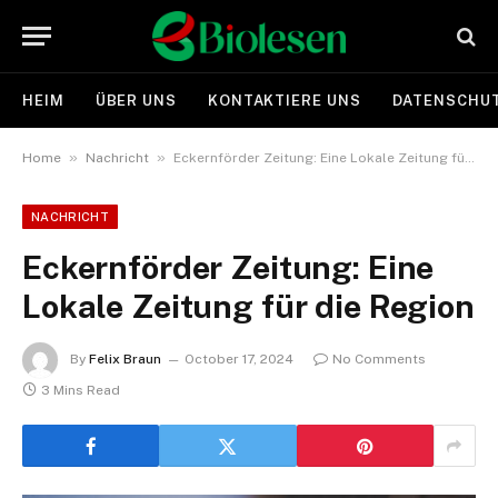
HEIM
ÜBER UNS
KONTAKTIERE UNS
DATENSCHUT
»
»
Home
Nachricht
Eckernförder Zeitung: Eine Lokale Zeitung für die Region
NACHRICHT
Eckernförder Zeitung: Eine
Lokale Zeitung für die Region
By
Felix Braun
October 17, 2024
No Comments
3 Mins Read