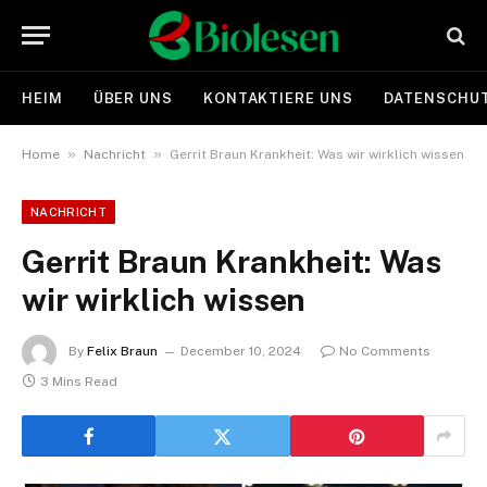
HEIM
ÜBER UNS
KONTAKTIERE UNS
DATENSCHUT
»
»
Home
Nachricht
Gerrit Braun Krankheit: Was wir wirklich wissen
NACHRICHT
Gerrit Braun Krankheit: Was
wir wirklich wissen
By
Felix Braun
December 10, 2024
No Comments
3 Mins Read