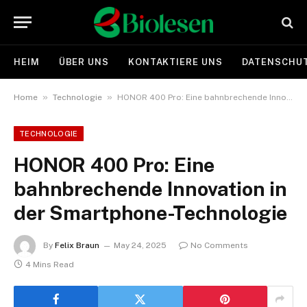
HEIM
ÜBER UNS
KONTAKTIERE UNS
DATENSCHUT
»
»
Home
Technologie
HONOR 400 Pro: Eine bahnbrechende Innovation in der Smartphone-Technologie
TECHNOLOGIE
HONOR 400 Pro: Eine
bahnbrechende Innovation in
der Smartphone-Technologie
By
Felix Braun
May 24, 2025
No Comments
4 Mins Read