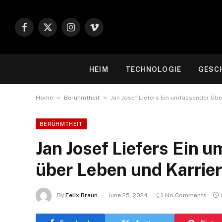
Facebook
X
Instagram
Vimeo
(Twitter)
HEIM
TECHNOLOGIE
GESC
»
»
Home
Berühmtheit
Jan Josef Liefers Ein umfassender Übe
BERÜHMTHEIT
Jan Josef Liefers Ein 
über Leben und Karrie
By
Felix Braun
June 25, 2024
No Comments