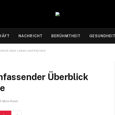
HÄFT
NACHRICHT
BERÜHMTHEIT
GESUNDHEI
rblick über Leben und Karriere
umfassender Überblick
re
5 Mins Read