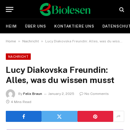
HEIM
ÜBER UNS
KONTAKTIERE UNS
DATENSCHUT
»
»
Home
Nachricht
Lucy Diakovska Freundin: Alles, was du wissen musst
NACHRICHT
Lucy Diakovska Freundin:
Alles, was du wissen musst
By
Felix Braun
January 2, 2025
No Comments
4 Mins Read