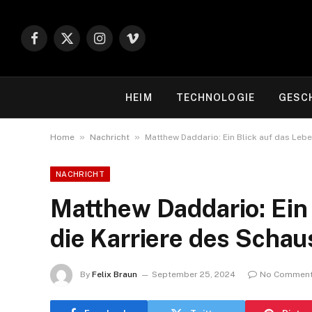
Facebook
X
Instagram
Vimeo
(Twitter)
HEIM
TECHNOLOGIE
GESC
»
»
Home
Nachricht
Matthew Daddario: Ein Blick auf das Lebe
NACHRICHT
Matthew Daddario: Ein 
die Karriere des Schau
By
Felix Braun
September 25, 2024
No Commen