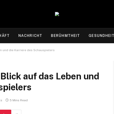
HÄFT
NACHRICHT
BERÜHMTHEIT
GESUNDHEI
n und die Karriere des Schauspielers
Blick auf das Leben und
spielers
ts
5 Mins Read