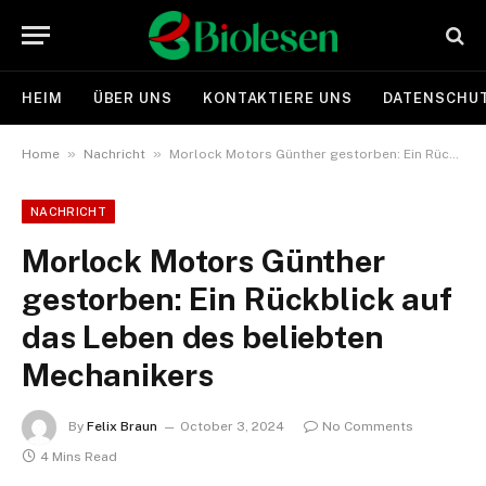
HEIM
ÜBER UNS
KONTAKTIERE UNS
DATENSCHUT
»
»
Home
Nachricht
Morlock Motors Günther gestorben: Ein Rückblick auf das Leben des beliebten Mechanikers
NACHRICHT
Morlock Motors Günther
gestorben: Ein Rückblick auf
das Leben des beliebten
Mechanikers
By
Felix Braun
October 3, 2024
No Comments
4 Mins Read