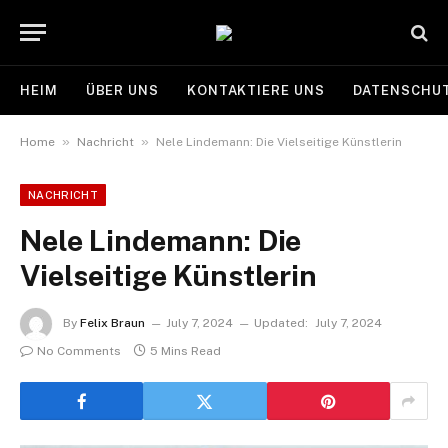
HEIM
ÜBER UNS
KONTAKTIERE UNS
DATENSCHUT
»
»
Home
Nachricht
Nele Lindemann: Die Vielseitige Künstlerin
NACHRICHT
Nele Lindemann: Die
Vielseitige Künstlerin
By
Felix Braun
July 7, 2024
Updated:
July 7, 2024
No Comments
5 Mins Read