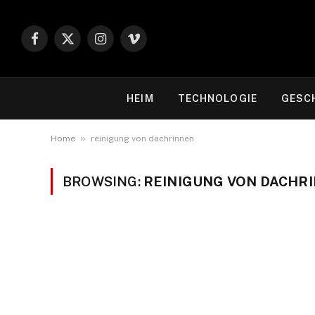
Facebook
X
Instagram
Vimeo
(Twitter)
HEIM
TECHNOLOGIE
GESC
»
Home
reinigung von dachrinnen
BROWSING:
REINIGUNG VON DACHR