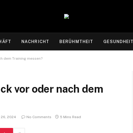
HÄFT
NACHRICHT
BERÜHMTHEIT
GESUNDHEI
ach dem Training messen?
uck vor oder nach dem
 26, 2024
No Comments
5 Mins Read