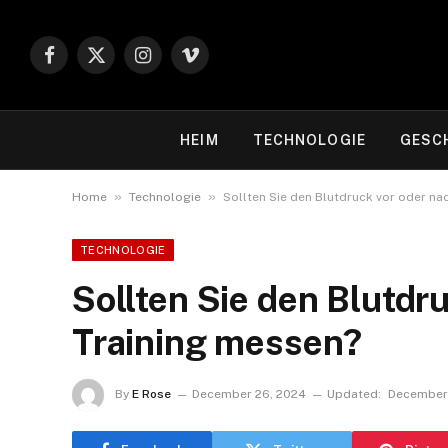
Facebook
X
Instagram
Vimeo
(Twitter)
HEIM
TECHNOLOGIE
GESC
»
»
Home
Technologie
Sollten Sie den Blutdruck vor oder n
TECHNOLOGIE
Sollten Sie den Blutdr
Training messen?
By
E Rose
December 26, 2024
Updated:
December