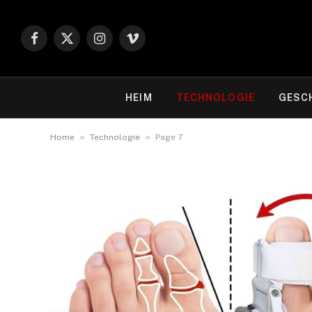
Facebook
X
Instagram
Vimeo
(Twitter)
HEIM
TECHNOLOGIE
GESC
»
»
Home
Technologie
Page 7