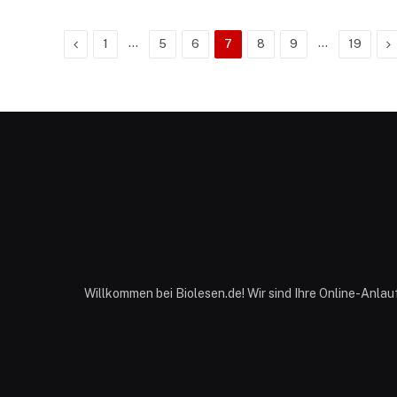
Previous
…
…
N
1
5
6
7
8
9
19
Willkommen bei Biolesen.de! Wir sind Ihre Online-Anla