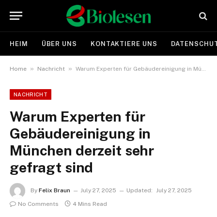
HEIM
ÜBER UNS
KONTAKTIERE UNS
DATENSCHUT
»
»
Home
Nachricht
Warum Experten für Gebäudereinigung in München derzeit sehr gefragt sind
NACHRICHT
Warum Experten für
Gebäudereinigung in
München derzeit sehr
gefragt sind
By
Felix Braun
July 27, 2025
Updated:
July 27, 2025
No Comments
4 Mins Read