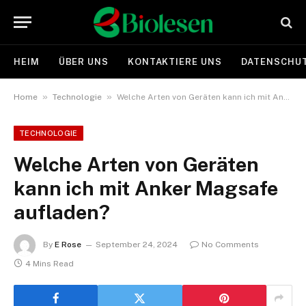
HEIM
ÜBER UNS
KONTAKTIERE UNS
DATENSCHUT
»
»
Home
Technologie
Welche Arten von Geräten kann ich mit Anker Magsafe aufladen?
TECHNOLOGIE
Welche Arten von Geräten
kann ich mit Anker Magsafe
aufladen?
By
E Rose
September 24, 2024
No Comments
4 Mins Read