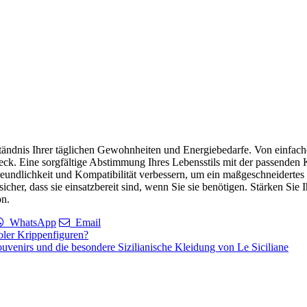
ständnis Ihrer täglichen Gewohnheiten und Energiebedarfe. Von einfac
ck. Eine sorgfältige Abstimmung Ihres Lebensstils mit der passenden Kap
eundlichkeit und Kompatibilität verbessern, um ein maßgeschneidertes E
icher, dass sie einsatzbereit sind, wenn Sie sie benötigen. Stärken Si
on.
WhatsApp
Email
oler Krippenfiguren?
ouvenirs und die besondere Sizilianische Kleidung von Le Siciliane