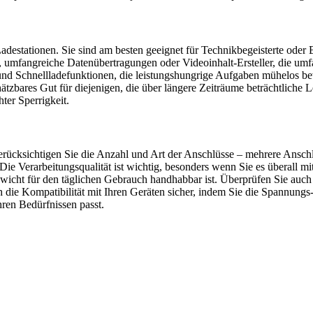
destationen. Sie sind am besten geeignet für Technikbegeisterte oder 
e, umfangreiche Datenübertragungen oder Videoinhalt-Ersteller, die 
nd Schnellladefunktionen, die leistungshungrige Aufgaben mühelos bew
ätzbares Gut für diejenigen, die über längere Zeiträume beträchtliche
ter Sperrigkeit.
erücksichtigen Sie die Anzahl und Art der Anschlüsse – mehrere Anschl
Die Verarbeitungsqualität ist wichtig, besonders wenn Sie es überall m
s Gewicht für den täglichen Gebrauch handhabbar ist. Überprüfen Sie au
lich die Kompatibilität mit Ihren Geräten sicher, indem Sie die Spannun
hren Bedürfnissen passt.