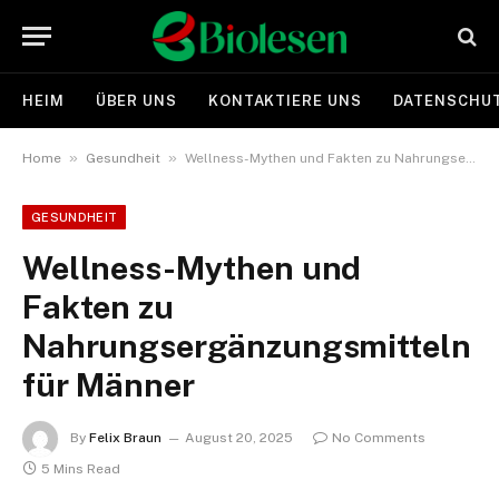
HEIM
ÜBER UNS
KONTAKTIERE UNS
DATENSCHUT
»
»
Home
Gesundheit
Wellness-Mythen und Fakten zu Nahrungsergänzungsmitteln für Männer
GESUNDHEIT
Wellness-Mythen und
Fakten zu
Nahrungsergänzungsmitteln
für Männer
By
Felix Braun
August 20, 2025
No Comments
5 Mins Read