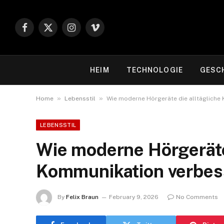
Facebook
X
Instagram
Vimeo
(Twitter)
HEIM
TECHNOLOGIE
GESC
»
»
Home
Lebensstil
Wie moderne Hörgeräte die alltägliche
LEBENSSTIL
Wie moderne Hörgeräte 
Kommunikation verbes
By
Felix Braun
February 9, 2026
No Comments