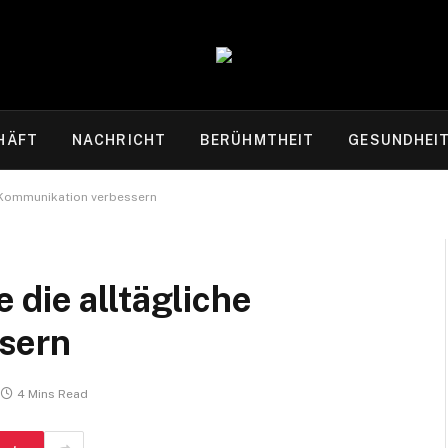
HÄFT
NACHRICHT
BERÜHMTHEIT
GESUNDHEI
 Kommunikation verbessern
die alltägliche
sern
4 Mins Read