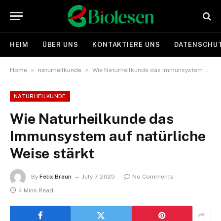
HEIM
ÜBER UNS
KONTAKTIERE UNS
DATENSCHUT
»
»
Home
naturheilkunde
Wie Naturheilkunde das Immunsystem auf natürliche Weise stärkt
NATURHEILKUNDE
Wie Naturheilkunde das
Immunsystem auf natürliche
Weise stärkt
By
Felix Braun
July 7, 2025
No Comments
4 Mins Read