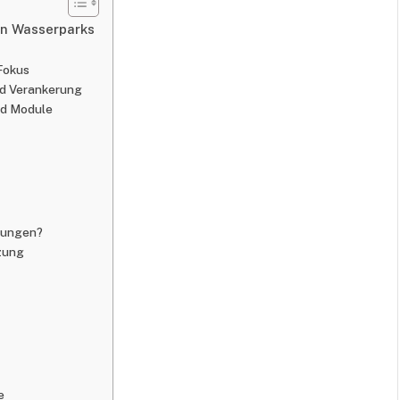
en Wasserparks
 Fokus
und Verankerung
nd Module
ltungen?
zung
e