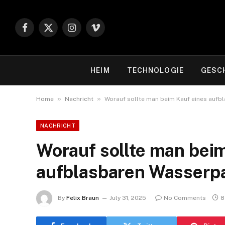
Facebook
X
Instagram
Vimeo
(Twitter)
HEIM
TECHNOLOGIE
GESC
»
»
Home
Nachricht
Worauf sollte man beim Kauf eines aufb
NACHRICHT
Worauf sollte man bei
aufblasbaren Wasserp
By
Felix Braun
July 31, 2025
No Comments
8