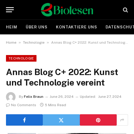
HEIM
ÜBER UNS
KONTAKTIERE UNS
DATENSCHUT
»
»
Home
Technologie
Annas Blog C+ 2022: Kunst und Technologie vereint
TECHNOLOGIE
Annas Blog C+ 2022: Kunst
und Technologie vereint
By
Felix Braun
June 26, 2024
Updated:
June 27, 2024
No Comments
5 Mins Read