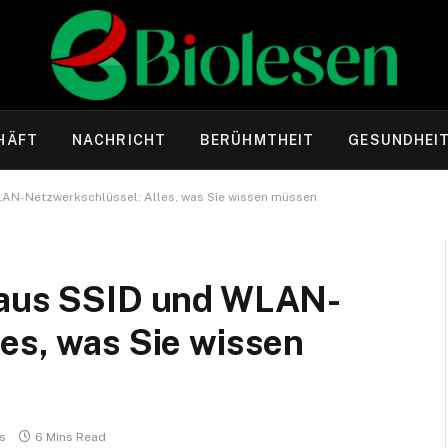
HÄFT
NACHRICHT
BERÜHMTHEIT
GESUNDHEI
LAN-Netzwerkschlüssel: Alles, was Sie wissen müssen
e aus SSID und WLAN-
es, was Sie wissen
s
6 Mins Read