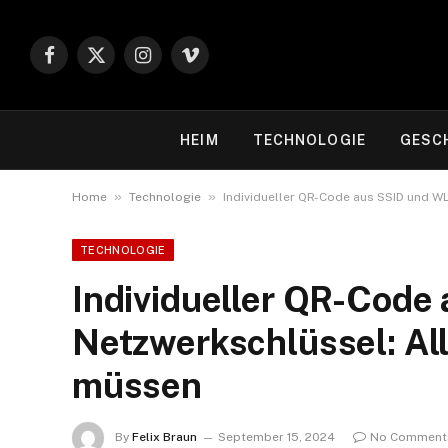
Facebook
X
Instagram
Vimeo
(Twitter)
HEIM
TECHNOLOGIE
GESC
»
»
Home
Technologie
Individueller QR-Code aus SSID und W
TECHNOLOGIE
Individueller QR-Cod
Netzwerkschlüssel: All
müssen
By
Felix Braun
September 15, 2024
No Comment