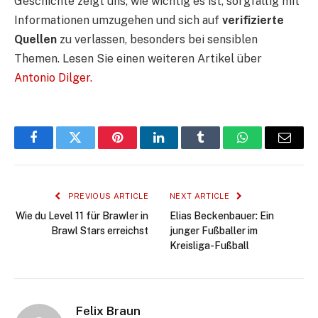
Geschichte zeigt uns, wie wichtig es ist, sorgfältig mit
Informationen umzugehen und sich auf
verifizierte
Quellen
zu verlassen, besonders bei sensiblen
Themen. Lesen Sie einen weiteren Artikel über
Antonio Dilger.
Facebook
Twitter
Pinterest
LinkedIn
Tumblr
WhatsApp
Email
PREVIOUS ARTICLE
NEXT ARTICLE
Wie du Level 11 für Brawler in
Elias Beckenbauer: Ein
Brawl Stars erreichst
junger Fußballer im
Kreisliga-Fußball
Felix Braun