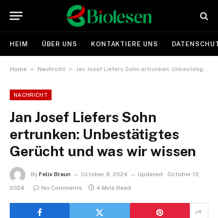
HEIM
ÜBER UNS
KONTAKTIERE UNS
DATENSCHUT
»
»
Home
Nachricht
Jan Josef Liefers Sohn ertrunken: Unbestätigtes Gerücht und was wir wissen
NACHRICHT
Jan Josef Liefers Sohn
ertrunken: Unbestätigtes
Gerücht und was wir wissen
By
Felix Braun
October 9, 2024
Updated:
October 13,
2024
No Comments
4 Mins Read