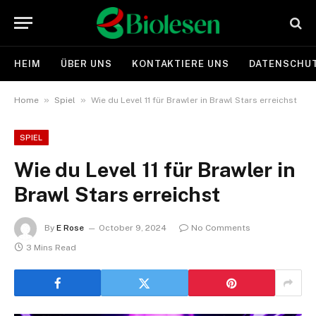
HEIM
ÜBER UNS
KONTAKTIERE UNS
DATENSCHUT
»
»
Home
Spiel
Wie du Level 11 für Brawler in Brawl Stars erreichst
SPIEL
Wie du Level 11 für Brawler in
Brawl Stars erreichst
By
E Rose
October 9, 2024
No Comments
3 Mins Read