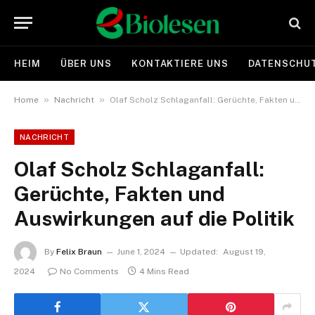
HEIM
ÜBER UNS
KONTAKTIERE UNS
DATENSCHUT
»
»
Home
Nachricht
Olaf Scholz Schlaganfall: Gerüchte, Fakten und Auswirkungen auf die Politik
NACHRICHT
Olaf Scholz Schlaganfall:
Gerüchte, Fakten und
Auswirkungen auf die Politik
By
Felix Braun
June 1, 2024
Updated:
August 19,
2024
No Comments
4 Mins Read