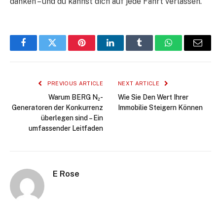
danken – und du kannst dich auf jede Fahrt verlassen.
Facebook
Twitter
Pinterest
LinkedIn
Tumblr
WhatsApp
Email
PREVIOUS ARTICLE
NEXT ARTICLE
Warum BERG N₂-
Wie Sie Den Wert Ihrer
Generatoren der Konkurrenz
Immobilie Steigern Können
überlegen sind – Ein
umfassender Leitfaden
E Rose