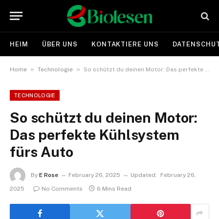
HEIM
ÜBER UNS
KONTAKTIERE UNS
DATENSCHUT
»
»
Home
Technologie
So schützt du deinen Motor: Das perfekte Kühlsystem fürs Auto
TECHNOLOGIE
So schützt du deinen Motor:
Das perfekte Kühlsystem
fürs Auto
By
E Rose
February 26, 2025
Updated:
February 26,
2025
No Comments
6 Mins Read